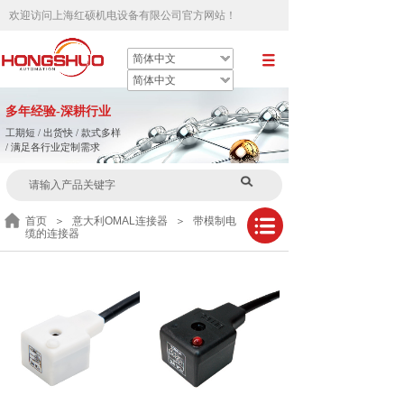
欢迎访问
上海红硕机电设备有限公司官方网站
！
简体中文
简体中文
多
年
经验-深耕行业
工期短 / 出货快 / 款式多样
/ 满足各行业定制需求
首页
＞
意大利OMAL连接器
＞
带模制电
缆的连接器