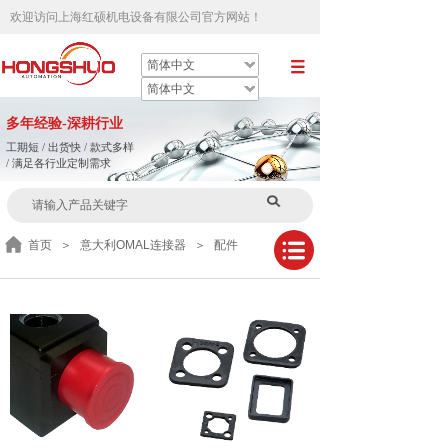
欢迎访问
上海红硕机电设备有限公司官方网站
！
简体中文
简体中文
多
年
经验-深耕行业
工期短 / 出货快 / 款式多样
/ 满足各行业定制需求
首页
＞
意大利OMAL连接器
＞
配件